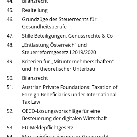
44.
Bilanzrecht
45.
Realteilung
46.
Grundzüge des Steuerrechts für
Gesundheitsberufe
47.
Stille Beteiligungen, Genussrechte & Co
48.
„Entlastung Österreich“ und
Steuerreformgesetz I 2019/2020
49.
Kriterien für „Mitunternehmerschaften“
und ihr theoretischer Unterbau
50.
Bilanzrecht
51.
Austrian Private Foundations: Taxation of
Foreign Beneficiaries under International
Tax Law
52.
OECD-Lösungsvorschläge für eine
Besteuerung der digitalen Wirtschaft
53.
EU-Meldepflichtgesetz
54.
Mezzaninfinanzierung im Steuerrecht